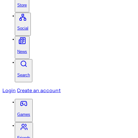
Store
Social
News
Search
Login
Create an account
Games
Friends