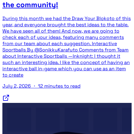
the community!
During this month we had the Draw Your Blokoto of this
year, and everyone brought the best ideas to the table.
We have seen all of them! And now, we are going to
check each of your ideas, featuring many comments
from our team about each suggestion. Interactive
Sportballs By @SonikkuKarafuto Comments from Team
about Interactive Sportballs —Inknight: I thought it
such an interesting idea. I like the concept of having an
interactive ball in-game which you can use as an item
to create
July 2, 2026
・
12 minutes to read