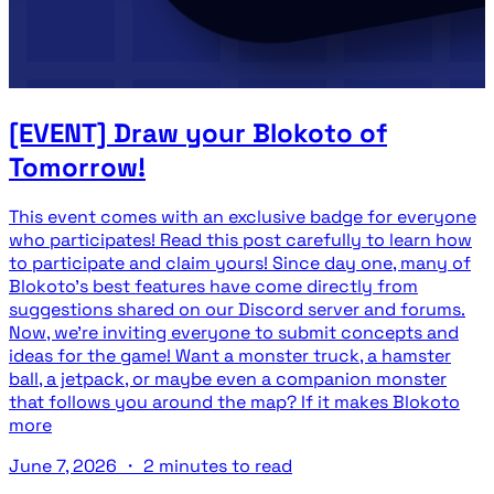
[EVENT] Draw your Blokoto of
Tomorrow!
This event comes with an exclusive badge for everyone
who participates! Read this post carefully to learn how
to participate and claim yours! Since day one, many of
Blokoto's best features have come directly from
suggestions shared on our Discord server and forums.
Now, we're inviting everyone to submit concepts and
ideas for the game! Want a monster truck, a hamster
ball, a jetpack, or maybe even a companion monster
that follows you around the map? If it makes Blokoto
more
June 7, 2026
・
2 minutes to read