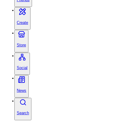
Create
Store
Social
News
Search