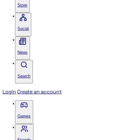
Store
Social
News
Search
Login
Create an account
Games
Friends