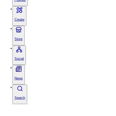
Create
Store
Social
News
Search